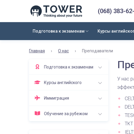
(068) 383-62
Подготовка к экзаменам
Курсы английско
Главная
›
О нас
›
Преподаватели
Пр
Подготовка к экзаменам
У нас 
Курсы английского
эффект
Иммиграция
CELT
DELT
Обучение за рубежом
TESO
TKT 
IELT