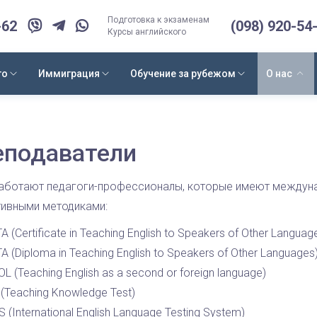
Подготовка к экзаменам
-62
(098) 920-54
Курсы английского
го
Иммиграция
Обучение за рубежом
О нас
еподаватели
работают педагоги-профессионалы, которые имеют междуна
ивными методиками:
A (Certificate in Teaching English to Speakers of Other Languag
A (Diploma in Teaching English to Speakers of Other Languages
L (Teaching English as a second or foreign language)
(Teaching Knowledge Test)
S (International English Language Testing System)