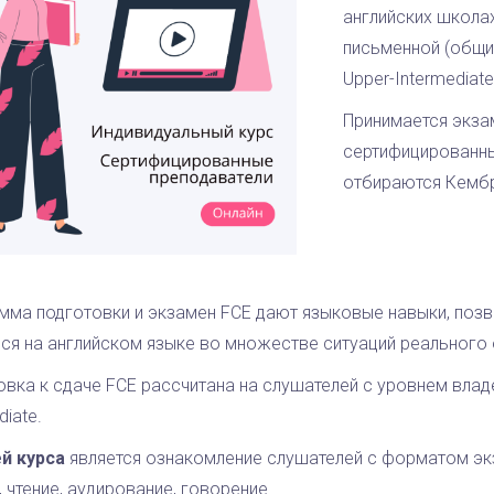
английских школах
письменной (общий
Upper-Intermediate
Принимается экза
сертифицированн
отбираются Кемб
мма подготовки и экзамен FCE дают языковые навыки, по
ся на английском языке во множестве ситуаций реального
овка к сдаче FCE рассчитана на слушателей с уровнем влад
diate.
й курса
является ознакомление слушателей с форматом эк
 чтение, аудирование, говорение.