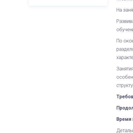
На зан
Развив
обучен
По око
раздел
характе
Заняти
особен
структу
Требов
Продол
Время 
Деталь