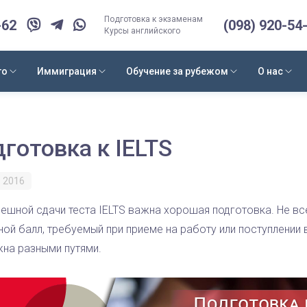
Подготовка к экзаменам
-62
(098) 920-54
Курсы английского
го
Иммиграция
Обучение за рубежом
О нас
готовка к IELTS
 2016
ешной сдачи теста IELTS важна хорошая подготовка. Не все
ой балл, требуемый при приеме на работу или поступлении 
на разными путями.