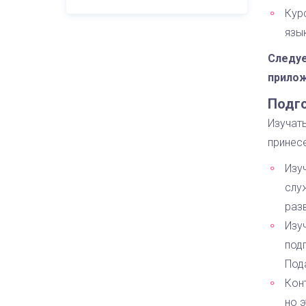
Кур
язы
Следуе
прилож
Подго
Изучать
принес
Изу
слу
раз
Изу
под
Под
Кон
но э