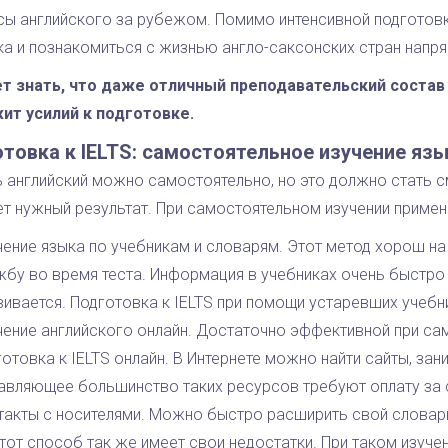
сы английского за рубежом. Помимо интенсивной подготовк
ка и познакомиться с жизнью англо-саксонских стран напр
т знать, что даже отличный преподавательский состав 
ит усилий к подготовке.
товка к IELTS: самостоятельное изучение яз
 английский можно самостоятельно, но это должно стать см
ет нужный результат. При самостоятельном изучении приме
чение языка по учебникам и словарям. Этот метод хорош н
жбу во время теста. Информация в учебниках очень быстро 
вивается. Подготовка к IELTS при помощи устаревших учебн
чение английского онлайн. Достаточно эффективной при са
готовка к IELTS онлайн. В Интернете можно найти сайты, 
авляющее большинство таких ресурсов требуют оплату за с
такты с носителями. Можно быстро расширить свой словарн
тот способ так же имеет свои недостатки. При таком изучени