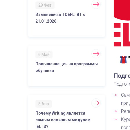
28 Фев
Изменения в TOEFL iBT с
21.01.2026
6 Май
Повышение цен на программы
обучения
Подго
Подгот
Сам
при
8 Апр
Реп
Почему Writing является
Кур
самым сложным модулем
IELTS?
под