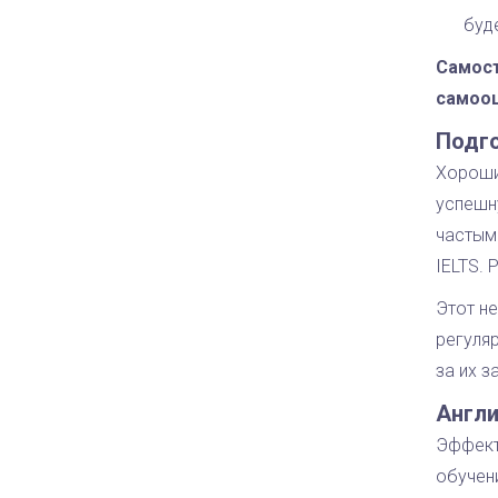
буд
Самост
самооц
Подго
Хороши
успешн
частым
IELTS.
Этот н
регуля
за их з
Англи
Эффект
обучен