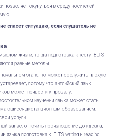
и позволяет окунуться в среду носителей
ямую.
не спасет ситуацию, если слушатель не
ыка
ыслом жизни, тогда подготовка к тесту IELTS
няются разные методы.
а начальном этапе, но может сослужить плохую
устаревает, потому что английский язык
иков может привести к провалу.
мостоятельном изучении языка может стать
занимающиеся дистанционным образованием.
вои услуги.
ый запас, отточить произношение до идеала,
и языка подготовка к IELTS writing и reading