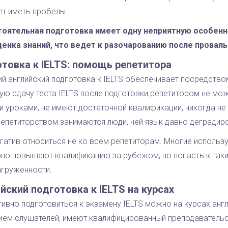
ет иметь пробелы.
оятельная подготовка имеет одну неприятную особенн
енка знаний, что ведет к разочарованию после проваль
товка к IELTS: помощь репетитора
й английский подготовка к IELTS обеспечивает посредством
ую сдачу теста IELTS после подготовки репетитором не мо
и уроками, не имеют достаточной квалификации, никогда не
 Репетиторством занимаются люди, чей язык давно деградир
егатив относиться не ко всем репетиторам. Многие исполь
рно повышают квалификацию за рубежом, но попасть к таки
агруженности.
йский подготовка к IELTS на курсах
ивно подготовиться к экзамену IELTS можно на курсах анг
ием слушателей, имеют квалифицированный преподавательс