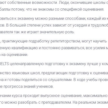
ают собственные возможности. Люди, окончившие школы с 
 баллы потому, что не знакомы со спецификой оценивания.
овиться к экзамену можно разными способами, каждый из 
ов. В большей степени успех зависит от усердия и трудолю
вателя так же играет значительную роль.
, практикующие подработку репетиторством, могут научить 
енную квалификацию и постоянно развиваться, все усилия 
 на оценивании.
 IELTS целенаправленную подготовку к экзамену лучше у ко
нство языковых школ, предлагающих подготовку к оценив
на и готовы поделиться со слушателями. В ходе учебы про
е прогресса знаний учеников.
нчании курса проходит выпускное оценивание, максимально
го можно разобрать с преподавателем. На реальном экзам