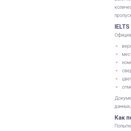
количе
пропус
IELTS
Официа
верс
мес
ном
све
цве
отм
Докумен
данных
Как п
Попытки