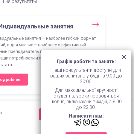
чшие результаты.
Индивидуальные занятия
видуальные занятия — наиболее гибкий формат
ий, и для многих — наиболее эффективный.
ный преподаватель полностью подстраивается
Ваши потребности и помогает достичь нужного
Графік роботи та занять:
ьтата.
Наші консультанти доступні для
ваших запитань у будні з 9:00 до
одробнее
20:00.
Для максимальної зручності
студентів, уроки проводяться
щодня, включаючи вихідні, з 8:00
до 22:00.
ua
Заказать консультацию
Написати нам:
а