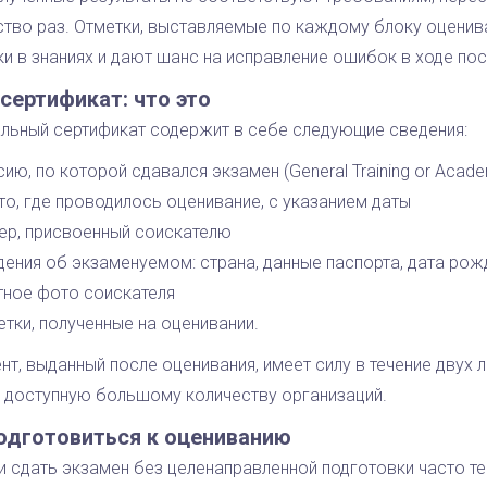
ство раз. Отметки, выставляемые по каждому блоку оценив
ки в знаниях и дают шанс на исправление ошибок в ходе по
 сертификат: что это
льный сертификат содержит в себе следующие сведения:
ию, по которой сдавался экзамен (General Training or Acade
то, где проводилось оценивание, с указанием даты
ер, присвоенный соискателю
дения об экзаменуемом: страна, данные паспорта, дата рож
тное фото соискателя
етки, полученные на оценивании.
т, выданный после оценивания, имеет силу в течение двух л
, доступную большому количеству организаций.
одготовиться к оцениванию
 сдать экзамен без целенаправленной подготовки часто тер