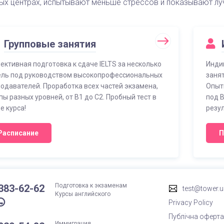
ых центрах, испытывают меньше стрессов и показывают лу
Групповые занятия
ктивная подготовка к сдаче IELTS за несколько
Инди
ль под руководством высокопрофессиональных
занят
одавателей. Проработка всех частей экзамена,
Опыт
пы разных уровней, от B1 до C2. Пробный тест в
под 
е курса!
резул
Расписание
П
Подготовка к экзаменам
 383-62-62
test@tower.
Курсы английского
Privacy Policy
Публічна оферт
Иммиграция