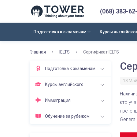
(068) 383-62
Подготовка к экзаменам
Курсы английско
Главная
›
IELTS
›
Сертификат IELTS
Сер
Подготовка к экзаменам
18 Май
Курсы английского
Наличие
Иммиграция
кто уч
претенд
Обучение за рубежом
General