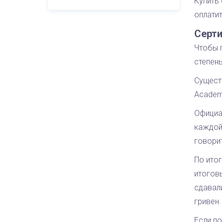
Купить
оплатит
Серти
Чтобы п
степень
Существ
Academ
Официал
каждой
говорит
По итог
итоговы
сдавали
гривен.
Если п