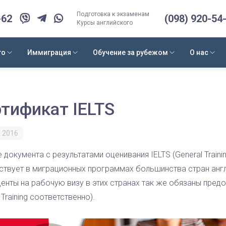
Подготовка к экзаменам
-62
(098) 920-54
Курсы английского
го
Иммиграция
Обучение за рубежом
О нас
тификат IELTS
 2016
 документа с результатами оценивания IELTS (General Traini
аствует в миграционных программах большинства стран анг
енты на рабочую визу в этих странах так же обязаны предо
 Training соответственно).