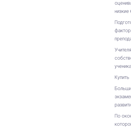
оценив
низкие
Подгот
фактор
препода
Учителя
собств
ученика
Купить
Больши
экзаме
развити
По око
которо