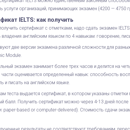
 сертификат IELTS можно единственным законным способом –
ь услуги организаций, принимающих экзамен (4200 — 4750 г
фикат IELTS: как получить
олучить сертификат с отметками, надо сдать экзамен IELTS
 владения английским языком по 4 навыкам: говорение, пись
уют две версии экзамена различной сложности для разных к
ic Module.
ьный экзамен занимает более трех часов и делится на четыре ч
 части оценивается определенный навык: способность восп
ь и писать на английском языке.
ам теста выдается сертификат, в котором указаны отметки 
й балл. Получить сертификат можно через 4-13 дней после 
: paper-based or computer-delivered). Стоимость сдачи экза
олученные результаты не соответствуют требованиям, пер