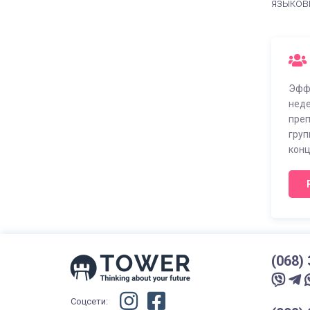
языков
Эффе
неде
преп
груп
конц
(068)
Instagram
Facebook
Telegram
Соцсети: