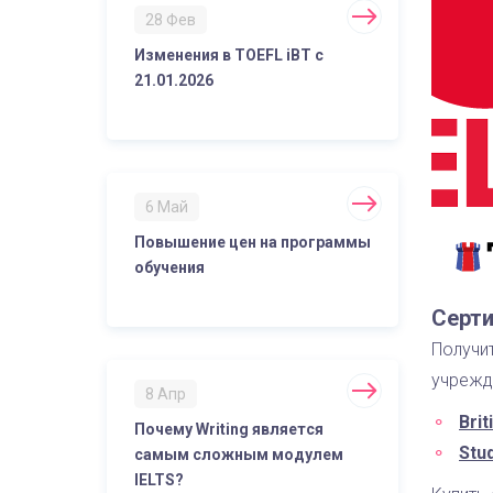
28 Фев
Изменения в TOEFL iBT с
21.01.2026
6 Май
Повышение цен на программы
обучения
Серти
Получи
учрежд
8 Апр
Brit
Почему Writing является
Stud
самым сложным модулем
IELTS?