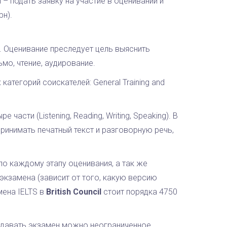
 подать заявку на участие в оценивании и
рн).
. Оценивание преследует цель выяснить
мо, чтение, аудирование.
атегорий соискателей: General Training and
асти (Listening, Reading, Writing, Speaking). В
ринимать печатный текст и разговорную речь,
по каждому этапу оценивания, а так же
экзамена (зависит от того, какую версию
мена IELTS в
British Council
стоит порядка 4750
есдавать экзамен можно неограниченное