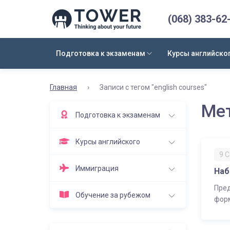
(068) 383-62
Подготовка к экзаменам
Курсы английско
Главная
›
Записи с тегом "english courses"
Ме
Подготовка к экзаменам
Курсы английского
9 
Иммиграция
Наб
Пред
Обучение за рубежом
форм
оста
для 