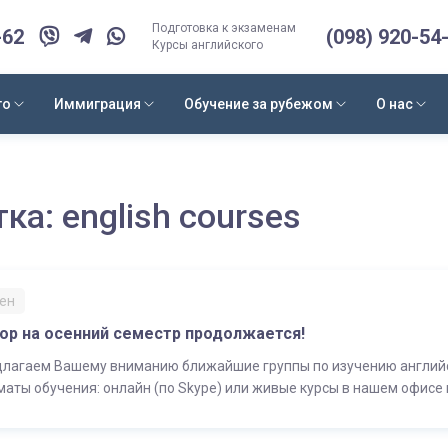
Подготовка к экзаменам
-62
(098) 920-54
Курсы английского
го
Иммиграция
Обучение за рубежом
О нас
тка:
english courses
Сен
ор на осенний семестр продолжается!
лагаем Вашему вниманию ближайшие группы по изучению английско
аты обучения: онлайн (по Skype) или живые курсы в нашем офисе н
вить заявку на понравившийся курс, нажмите кнопку «Записаться»
проведения консультации и бесплатного диагностического […]