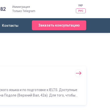
УКР
Иммиграция
-82
Только Telegram
РУС
Заказать консультацию
Контакты
го языка и по подготовке к IELTS. Доступные
а Подоле (Верхний Вал, 42а). Для того, чтобы
 и заполните форму. Менеджер свяжется с Вами