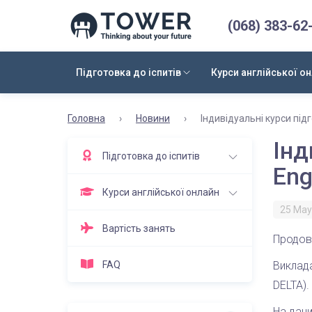
(068) 383-62
Підготовка до іспитів
Курси англійської о
Головна
›
Новини
›
Індивідуальні курси підг
Інд
Підготовка до іспитів
Eng
Курси англійської онлайн
25 May
Вартість занять
Продовж
FAQ
Виклада
DELTA).
На дани