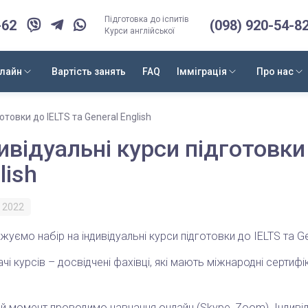
Підготовка до іспитів
-62
(098) 920-54-8
Курси англійської
нлайн
Вартість занять
FAQ
Імміграція
Про нас
отовки до IELTS та General English
ивідуальні курси підготовки 
lish
 2022
уємо набір на індивідуальні курси підготовки до IELTS та Gen
чі курсів – досвідчені фахівці, які мають міжнародні сертифік
й момент проводимо навчання онлайн (Skype, Zoom). Індивід