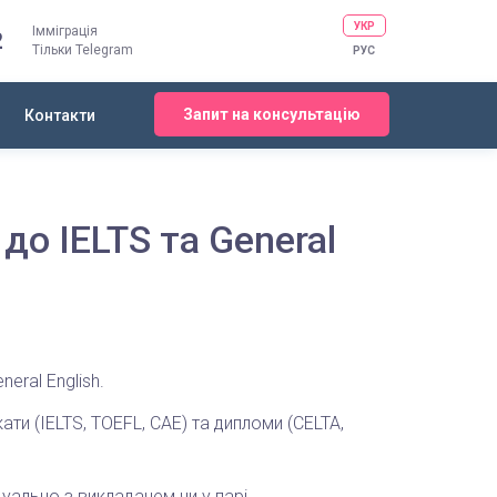
УКР
Імміграція
2
Тільки Telegram
РУС
Запит на консультацію
Контакти
до IELTS та General
eral English.
ати (IELTS, TOEFL, CAE) та дипломи (CELTA,
уально з викладачем чи у парі.