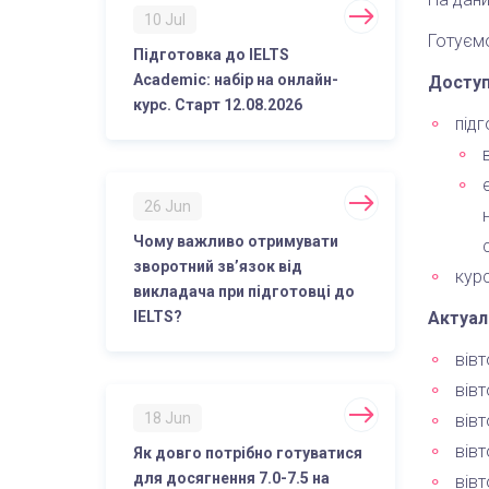
10 Jul
Готуємо
Підготовка до IELTS
Academic: набір на онлайн-
Доступ
курс. Старт 12.08.2026
підг
26 Jun
Чому важливо отримувати
зворотний зв’язок від
курс
викладача при підготовці до
IELTS?
Актуал
вівт
вівт
18 Jun
вівт
вівт
Як довго потрібно готуватися
для досягнення 7.0-7.5 на
вівт