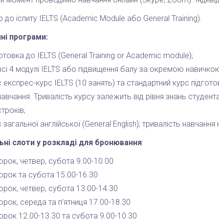
 до іспиту IELTS (Academic Module або General Training).
ні програми:
отовка до IELTS (General Training or Academic module);
всі 4 модулі IELTS або підвищення балу за окремою навичко
є експрес-курс IELTS (10 занять) та стандартний курс підгото
навчання. Тривалість курсу залежить від рівня знань студента
строків;
 загальної англійської (General English); тривалість навчання н
ьні слоти у розкладі для бронювання
:
орок, четвер, субота 9.00-10.00
орок та субота 15.00-16.30
орок, четвер, субота 13.00-14.30
орок, середа та п’ятниця 17.00-18.30
орок 12.00-13.30 та субота 9.00-10.30