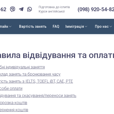
Підготовка до іспитів
-62
(098) 920-54-8
Курси англійської
нлайн
Вартість занять
FAQ
Імміграція
Про нас
вила відвідування та оплат
ні індивідуальні заняття
клад занять та бронювання часу
ість занять з IELTS, TOEFL iBT, CAE, PTE
соби оплати
відування та скасування/переноси занять
орозка коштів
ернення коштів