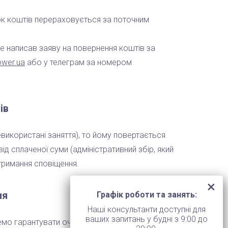
шок коштів перераховується за поточним
е написав заяву на повернення коштів за
ower.ua
або у телеграм за номером
ів
використані заняття), то йому повертається
д сплаченої суми (адміністративний збір, який
тримання сповіщення.
ня
Графік роботи та занять:
Наші консультанти доступні для
ваших запитань у будні з 9:00 до
о гарантувати очікуваний результат, якщо