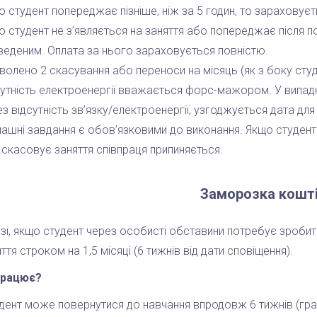
 студент попереджає пізніше, ніж за 5 годин, то зараховуєт
о студент не з’являється на заняття або попереджає після п
веденим. Оплата за нього зараховується повністю.
олено 2 скасування або переноси на місяць (як з боку студе
сутність електроенергії вважається форс-мажором. У випад
з відсутність зв’язку/електроенергії, узгоджується дата дл
ашні завдання є обов’язковими до виконання. Якщо студент
 скасовує заняття співпраця припиняється.
Заморозка кошт
азі, якщо студент через особисті обставини потребує зробит
ття строком на 1,5 місяці (6 тижнів від дати сповіщення).
працює?
дент може повернутися до навчання впродовж 6 тижнів (гра