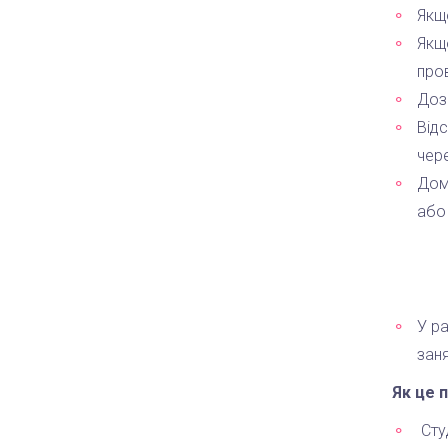
Якщо
Якщ
про
Дозв
Від
чере
Дом
або
У р
заня
Як це 
Сту