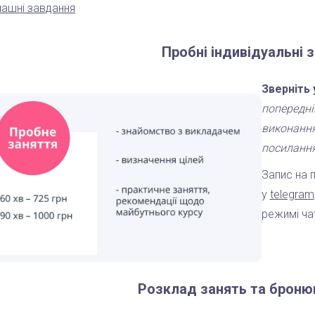
ашні завдання
Пробні індивідуальні 
Зверніть 
попередні
виконання
посилання
Запис на 
у
telegram
режимі чат
Розклад занять та броню