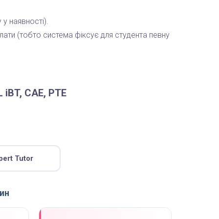
у наявності).
лати (тобто система фіксує для студента певну
L iBT, CAE, PTE
pert Tutor
лин