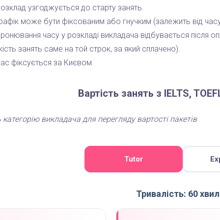
озклад узгоджується до старту занять.
рафік може бути фіксованим або гнучким (залежить від часу 
ронювання часу у розкладі викладача відбувається після оп
кість занять саме на той строк, за який сплачено).
ас фіксується за Києвом.
Вартість занять з IELTS, TOEF
 категорію викладача для перегляду вартості пакетів
Tutor
Ex
Тривалість: 60 хви