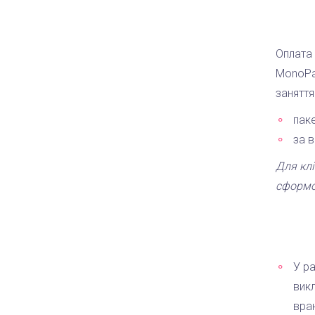
Оплата
MonoPay
заняття
паке
за 
Для клі
сформо
У р
викл
вран