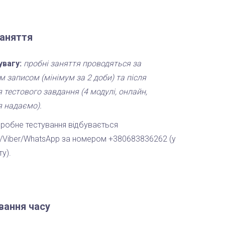
заняття
увагу:
пробні заняття проводяться за
м записом (мінімум за 2 доби) та після
 тестового завдання (4 модулі, онлайн,
 надаємо).
пробне тестування відбувається
/Viber/WhatsApp за номером +380683836262 (у
у).
вання часу