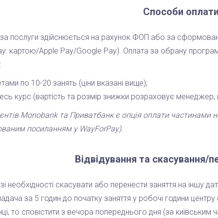
Способи оплат
 за послуги здійснюється на рахунок ФОП або за сформова
: картою/Apple Pay/Google Pay). Оплата за обрану програм
:
тами по 10-20 занять (ціни вказані вище);
весь курс (вартість та розмір знижки розраховує менеджер, 
єнтів Monobank та Приватбанк є опція оплати частинами на 
ваним посиланням
у WayForPay).
Відвідування та скасування/п
азі необхідності скасувати або перенести заняття на іншу д
адача за 5 годин до початку заняття у робочі години центру 
ці, то сповістити з вечора попереднього дня (за київським 