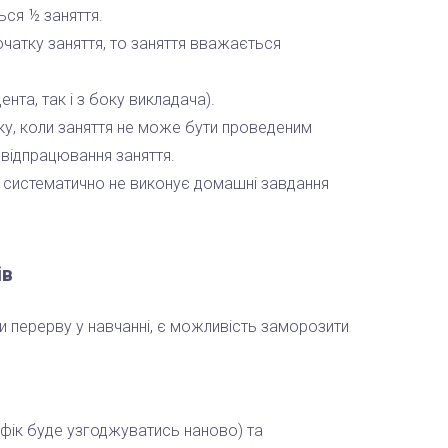
ься ½ заняття.
очатку заняття, то заняття вважається
нта, так і з боку викладача).
ку, коли заняття не може бути проведеним
я відпрацювання заняття.
 систематично не виконує домашні завдання
ів
и перерву у навчанні, є можливість заморозити
фік буде узгоджуватись наново) та