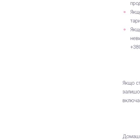
про
Якщ
тари
Якщ
нев
+38
Якщо ст
залишок
включа
Домашн