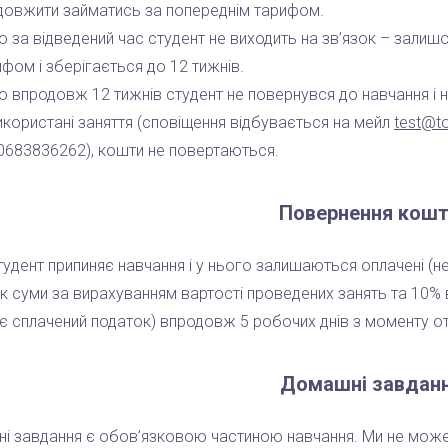
довжити займатись за попереднім тарифом.
о за відведений час студент не виходить на зв’язок – зали
фом і зберігається до 12 тижнів.
о впродовж 12 тижнів студент не повернувся до навчання і н
икористані заняття (сповіщення відбувається на мейл
test@t
0683836262), кошти не повертаються.
Повернення кошт
удент припиняє навчання і у нього залишаються оплачені (не
 суми за вирахуванням вартості проведених занять та 10% ві
є сплачений податок) впродовж 5 робочих днів з моменту о
Домашні завдан
і завдання є обов’язковою частиною навчання. Ми не можем