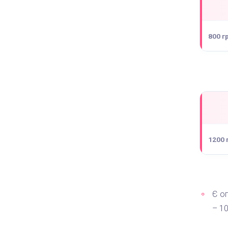
800 г
1200 
Є оп
– 10