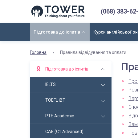
(068) 383-62
Підготовка до іспитів
Курси англійської о
Головна
›
Правила відвідування та оплати
Пра
Підготовка до іспитів
Проб
IELTS
Роз
Варт
TOEFL iBT
Спо
Від
PTE Academic
Зам
CAE (C1 Advanced)
Пов