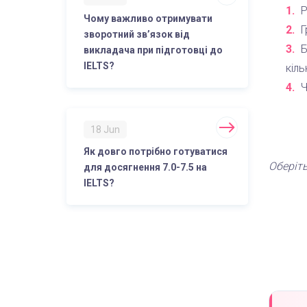
Р
Чому важливо отримувати
Г
зворотний зв’язок від
Б
викладача при підготовці до
IELTS?
кіль
Ч
18 Jun
Як довго потрібно готуватися
Оберіть
для досягнення 7.0-7.5 на
IELTS?