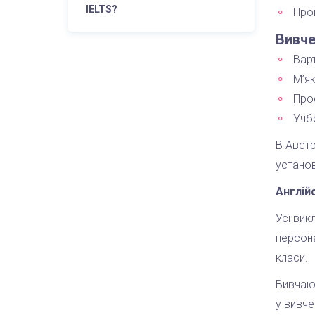
IELTS?
Про
Вивче
Варт
М’як
Про
Учб
В Австр
установ
Англій
Усі вик
персона
класи.
Вивчаюч
у вивче