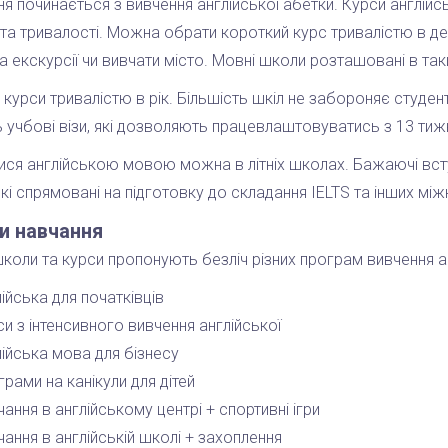
я починається з вивчення англійської абетки. Курси англійсь
та тривалості. Можна обрати короткий курс тривалістю в д
на екскурсії чи вивчати місто. Мовні школи розташовані в таки
 курси тривалістю в рік. Більшість шкіл не забороняє студен
 учбові візи, які дозволяють працевлаштовуватись з 13 тижн
ся англійською мовою можна в літніх школах. Бажаючі всту
які спрямовані на підготовку до складання IELTS та інших між
и навчання
коли та курси пропонують безліч різних програм вивчення а
ійська для початківців
и з інтенсивного вивчення англійської
лійська мова для бізнесу
рами на канікули для дітей
ання в англійському центрі + спортивні ігри
ання в англійській школі + захоплення