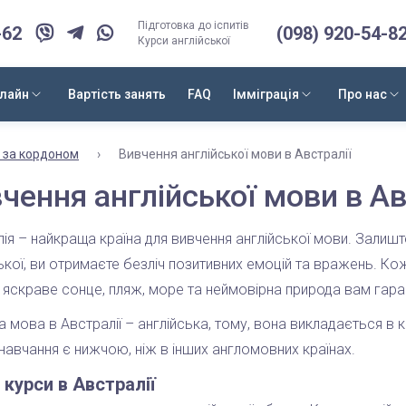
Підготовка до іспитів
-62
(098) 920-54-8
Курси англійської
нлайн
Вартість занять
FAQ
Імміграція
Про нас
и за кордоном
›
Вивчення англійської мови в Австралії
чення англійської мови в Ав
ія – найкраща країна для вивчення англійської мови. Залиште
ької, ви отримаєте безліч позитивних емоцій та вражень. Ко
 яскраве сонце, пляж, море та неймовірна природа вам гара
а мова в Австралії – англійська, тому, вона викладається в к
 навчання є нижчою, ніж в інших англомовних країнах.
 курси в Австралії