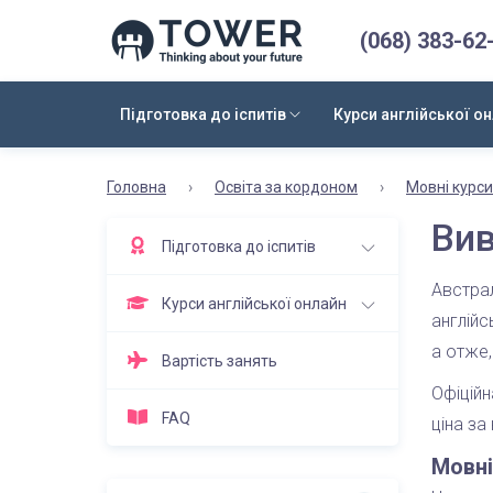
(068) 383-62
Підготовка до іспитів
Курси англійської о
Головна
›
Освіта за кордоном
›
Мовні курс
Вив
Підготовка до іспитів
Австрал
Курси англійської онлайн
англійс
а отже,
Вартість занять
Офіційн
FAQ
ціна за
Мовні