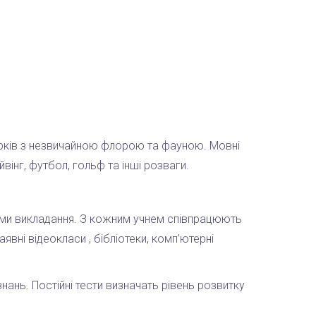
парків з незвичайною флорою та фауною. Мовні
вінг, футбол, гольф та інші розваги.
ами викладання. З кожним учнем співпрацюють
вні відеокласи , бібліотеки, комп’ютерні
нань. Постійні тести визначать рівень розвитку