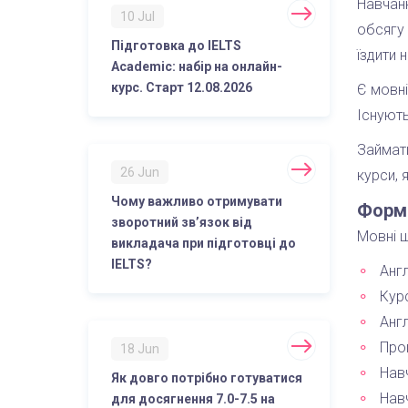
Навчанн
10 Jul
обсягу 
Підготовка до IELTS
їздити 
Academic: набір на онлайн-
курс. Старт 12.08.2026
Є мовні
Існують
Займати
26 Jun
курси, 
Чому важливо отримувати
Форм
зворотний зв’язок від
Мовні ш
викладача при підготовці до
IELTS?
Англ
Курс
Анг
Прог
18 Jun
Навч
Як довго потрібно готуватися
Навч
для досягнення 7.0-7.5 на