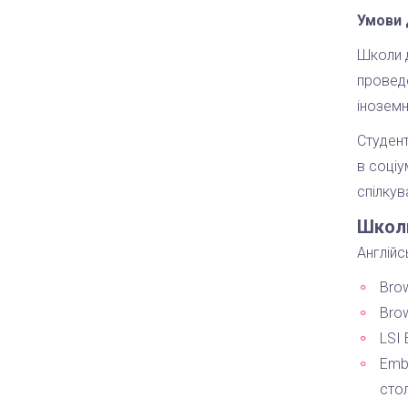
Умови 
Школи д
провед
іноземн
Студен
в соціу
спілкув
Школи
Англійс
Bro
Bro
LSI 
Emb
стол