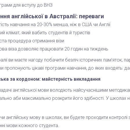
грами для вступу до ВНЗ
ння англійської в Австралії: переваги
ість навчання на 20-30% менша, ніж в США чи Англії
ий клімат, який вабить студентів й туристів
ста процедура отримання візи
ова віза дозволяє працювати 20 годин на тиждень
алії ви маєте нагоду побачити безліч історичних пам’яток, 
и пропонують цікаві програми навчання, до яких входять: дай
ська за кордоном: майстерність викладання
ладачі англійської мови володіють найсучаснішими методик
льно аби максимально розкрити його здібності. У школах ная
и англійську мову в школах, ви будете проходити контролі з
нні мови кожного студента.