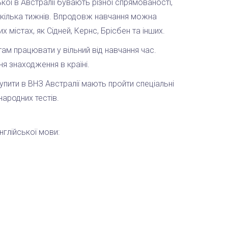
кої в Австралії бувають різної спрямованості,
екілька тижнів. Впродовж навчання можна
х містах, як Сідней, Кернс, Брісбен та інших.
там працювати у вільний від навчання час.
я знаходження в країні.
пити в ВНЗ Австралії мають пройти спеціальні
народних тестів.
нглійської мови: