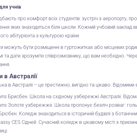
для учнів
бають про комфорт всіх студентів: зустріч з аеропорту, прог
ення яких знаходиться біля школи. Кожний учбовий заклад
ого абітурієнта з культурою країни.
ти можуть бути розміщенні в гуртожитках або місцевих род
мі та дати зрозуміти співрозмовнику, що вам необхідно. Чер
ання.
 в Австралії
ька в Австралії – це престижно, вигідно та цікаво. Відомими 
wns Брисбен. Школа на східному узбережжі Австралії. Відо
wns Золоте узбережжя. Школа пропонує безліч розваг: гольф,
Брісбен. Коледж знаходиться в історичній будівлі з ботанічн
assy CES Сідней. Сучасний коледж в цікавому місті з приєм
иці.