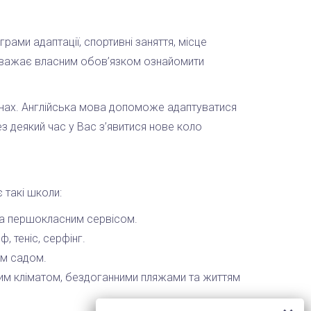
рами адаптації, спортивні заняття, місце
 вважає власним обов’язком ознайомити
инах. Англійська мова допоможе адаптуватися
ез деякий час у Вас з’явитися нове коло
є такі школи:
ма першокласним сервісом.
 теніс, серфінг.
им садом.
ним кліматом, бездоганними пляжами та життям