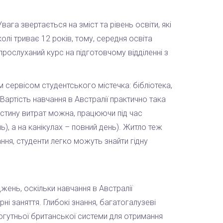
ага звертається на зміст та рівень освіти, які
олі триває 12 років, тому, середня освіта
прослуханий курс на підготовчому відділенні з
сервісом студентського містечка: бібліотека,
 Вартість навчання в Австралії практично така
астину витрат можна, працюючи під час
), а на канікулах – повний день). Житло теж
ння, студенти легко можуть знайти гідну
ень, оскільки навчання в Австралії
рні заняття. Глибокі знання, багатогалузеві
могутньої британської системи для отримання