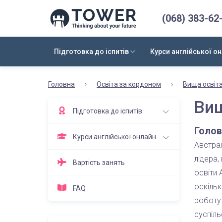
(068) 383-62
Підготовка до іспитів
Курси англійської о
Головна
›
Освіта за кордоном
›
Вища освіт
Вищ
Підготовка до іспитів
Голов
Курси англійської онлайн
Австрал
лідера,
Вартість занять
освіти 
оскіль
FAQ
роботу 
суспіль