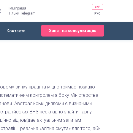
УКР
Імміграція
2
Тільки Telegram
РУС
Запит на консультацію
Контакти
овому ринку праці та міцно тримає позицію
истематичним контролем з боку Міністерства
станови. Австралійські дипломи є визнаними,
стралійських ВНЗ нескладно знайти гарну
оцінно відповідає актуальним запитам
тралії – реальна «злітна смуга» для того, аби