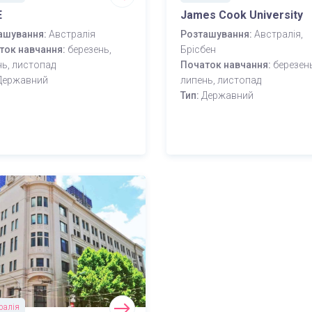
E
James Cook University
ашування:
Австралія
Розташування:
Австралія,
ток навчання:
березень,
Брісбен
нь, листопад
Початок навчання:
березень
Державний
липень, листопад
Тип:
Державний
ралія