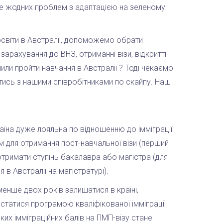
 буде жодних проблем з адаптацією на зеленому
освіти в Австралії, допоможемо обрати
арахування до ВНЗ, отриманні візи, відкритті
ли пройти навчання в Австралії ? Тоді чекаємо
тись з нашими співробітниками по скайпу. Наш
аїна дуже лояльна по відношенню до імміграції
ім для отримання пост-навчальної візи (перший
 отримати ступінь бакалавра або магістра (для
я в Австралії на магістратурі).
менше двох років залишатися в країні,
татися програмою кваліфікованої імміграції
их імміграційних балів на ПМП-візу стане