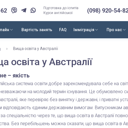
Підготовка до іспитів
-62
(098) 920-54-8
Курси англійської
нлайн
Вартість занять
FAQ
Імміграція
Про нас
а
›
Вища освіта у Австралії
а освіта у Австралії
не – якість
ійська система освіти добре зарекомендувала себе на світ
 незважаючи на молодий термін існування. Це обумовлено с
Австралії, яке перевіряє без винятку і державні, і приватні у
ки відповідають єдиним державним вимогам. Випускникам ав
за спеціальністю через те, що вища освіта в Австралії повн
ства. Без перебільшень можна сказати, що вища освіта в Авс