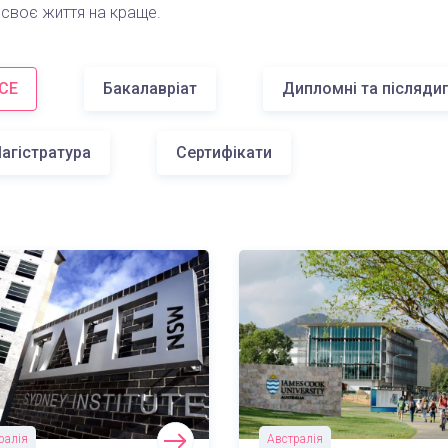
 своє життя на краще.
СЕ
Бакалавріат
Дипломні та післяди
агістратура
Сертифікати
ралія
Австралія