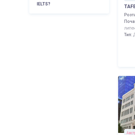
IELTS?
TAF
Розт
Поча
липе
Тип:
Авст