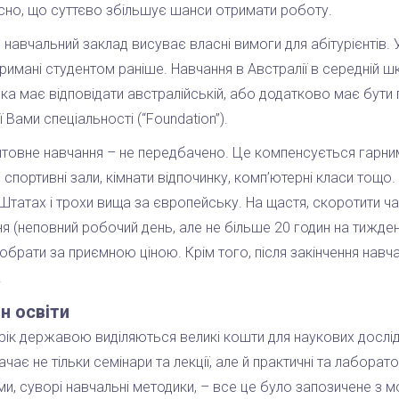
сно, що суттєво збільшує шанси отримати роботу.
навчальний заклад висуває власні вимоги для абітурієнтів. Ув
римані студентом раніше. Навчання в Австралії в середній шк
ка має відповідати австралійській, або додатково має бути 
 Вами спеціальності (“Foundation”).
овне навчання – не передбачено. Це компенсується гарним 
, спортивні зали, кімнати відпочинку, комп’ютерні класи тощо.
 Штатах і трохи вища за європейську. На щастя, скоротити ч
я (неповний робочий день, але не більше 20 годин на тиждень
брати за приємною ціною. Крім того, після закінчення навча
.
н освіти
ік державою виділяються великі кошти для наукових дослідж
чає не тільки семінари та лекції, але й практичні та лаборато
и, суворі навчальні методики, – все це було запозичене з 