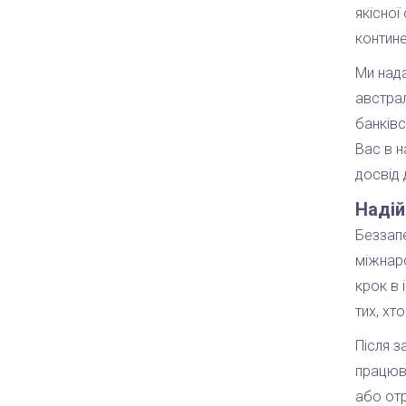
якісної
контине
Ми нада
австрал
банківс
Вас в н
досвід 
Надій
Беззапе
міжнаро
крок в 
тих, хт
Після з
працюва
або отр