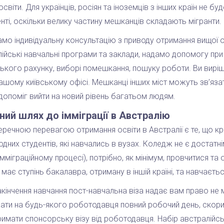
 освіти. Для українців, росіян та іноземців з інших країн не
нті, оскільки велику частину мешканців складають мігранти.
мо індивідуальну консультацію з приводу отримання вищої 
ійські навчальні програми та заклади, надамо допомогу при з
ького рахунку, виборі помешкання, пошуку роботи. Ви виріши
ашому київському офісі. Мешканці інших міст можуть зв’яза
допоміг вийти на новий рівень багатьом людям.
ний шлях до імміграції в Австралію
речною перевагою отримання освіти в Австралії є те, що кр
дних студентів, які навчались в вузах. Коледж не є достатн
імміграційному процесі), потрібно, як мінімум, провчитися та
о має ступінь бакалавра, отриману в іншій країні, та навчаєтьс
акінчення навчання пост-навчальна віза надає вам право не 
ти на будь-якого роботодавця повний робочий день, скорис
имати спонсорську візу від роботодавця. Набір австралійськ