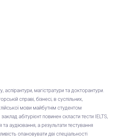
, аспірантури, магістратури та докторантури.
рській справі, бізнесі, в суспільних,
нглійської мови майбутнім студентом
заклад абітурієнт повинен скласти тести IELTS,
я та аудіювання, а результати тестування
ливість опановувати дві спеціальності