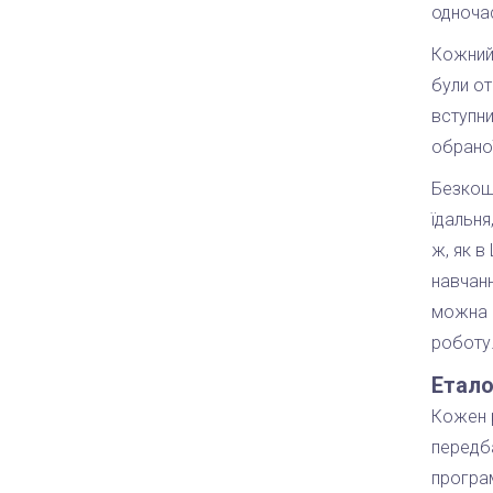
одноча
Кожний 
були от
вступни
обраної
Безкошт
їдальня
ж, як в
навчанн
можна о
роботу
Етало
Кожен р
передба
програм