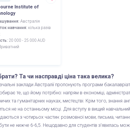
ourne Institute of
nology
ашування:
Австралія
ток навчання:
кілька разів
к
ість:
20 000 - 25 000 AUD
Приватний
рати? Та чи насправді ціна така велика?
вчальні заклади Австралії пропонують програми бакалавріату
бирає те, що йому потрібно: напрям в економіці, адміністрато
ичих та гуманітарних науках, мистецтві. Крім того, знання а
ться не на останньому місці. Для вступу в вищий навчальний 
адаються з чотирьох частин: розмовної мови, письма, читанн
ути не нижче 6-6,5. Нещодавно для студентів з’явилась мож