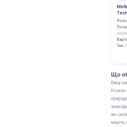
Melb
Tech
Розт
Поча
на рі
Варт
Тип:
Що об
Вищі на
Кожен о
природн
знаходи
які скл
мають б