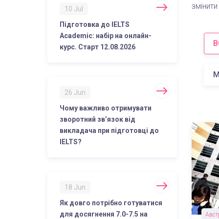
змінити
10 Jul
Підготовка до IELTS
Academic: набір на онлайн-
В
курс. Старт 12.08.2026
М
26 Jun
Чому важливо отримувати
зворотний зв’язок від
викладача при підготовці до
IELTS?
18 Jun
Як довго потрібно готуватися
для досягнення 7.0-7.5 на
Авст